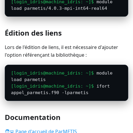
module 
load parmetis/4.0.3-mpi-int64-real64
Édition des liens
Lors de l'édition de liens, il est nécessaire d'ajouter
l'option référençant la bibliothèque :
module 
load parmetis
ifort 
appel_parmetis.f90 -lparmetis
Documentation
🧑‍💻 Page d'accueil de ParMETIS