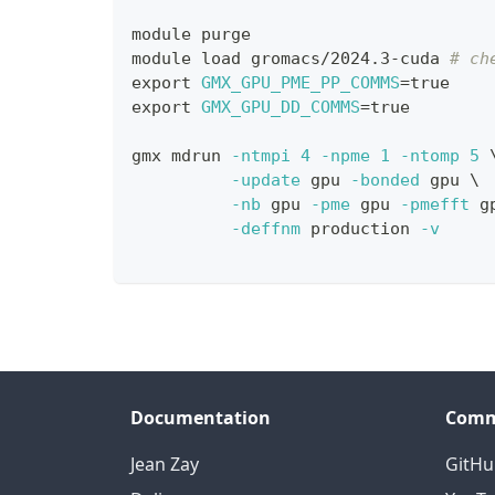
module purge
module load gromacs/2024.3-cuda 
# ch
export
GMX_GPU_PME_PP_COMMS
=
true
export
GMX_GPU_DD_COMMS
=
true
gmx mdrun 
-ntmpi
4
-npme
1
-ntomp
5
-update
 gpu 
-bonded
 gpu 
\
-nb
 gpu 
-pme
 gpu 
-pmefft
 g
-deffnm
 production 
-v
Documentation
Comm
Jean Zay
GitHu