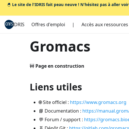
🐣
Le site de l'IDRIS fait peau neuve ! N'hésitez pas à aller voi
IDRIS
Offres d'emploi
|
Accès aux ressources
Gromacs
🚧
Page en construction
Liens utiles
🌐 Site officiel :
https://www.gromacs.org
📘 Documentation :
https://manual.grom
💬 Forum / support :
https://gromacs.bio
🧬 Dépôt Git :
https://gitlab.com/gromac