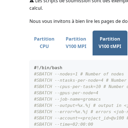
⚠️ Les scripts de soumission sont des exempl
calcul.
Nous vous invitons à bien lire les pages de 
Partition
Partition
Partition
CPU
V100 MPI
V100 tMPI
#!/bin/bash
#SBATCH --nodes=1 # Number of nodes
#SBATCH --ntasks-per-node=4 # Number
#SBATCH --cpus-per-task=10 # Number 
#SBATCH --gpus-per-node=4
#SBATCH --job-name=gromacs
#SBATCH --output=%x.%j # output in <
#SBATCH --error=%x.%j # errors <job-
#SBATCH --account=<project_id>@v100 
#SBATCH --time=02:00:00