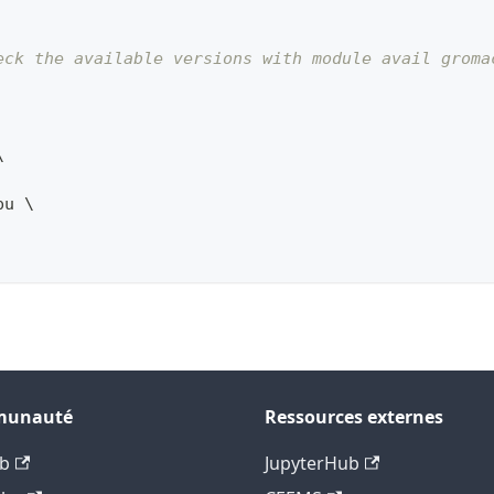
eck the available versions with module avail groma
\
pu 
\
unauté
Ressources externes
b
JupyterHub