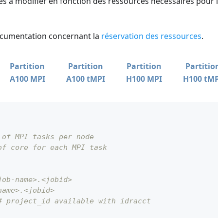
es à modifier en fonction des ressources nécessaires pour 
documentation concernant la
réservation des ressources
.
Partition
Partition
Partition
Partitio
A100 MPI
A100 tMPI
H100 MPI
H100 tM
 of MPI tasks per node
of core for each MPI task
job-name>.<jobid>
name>.<jobid>
# project_id available with idracct