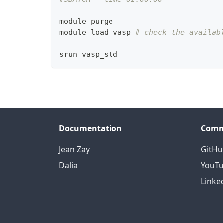
module purge
module load vasp 
# check the availab
srun vasp_std
Documentation
Comm
Jean Zay
GitHu
Dalia
YouT
Linke