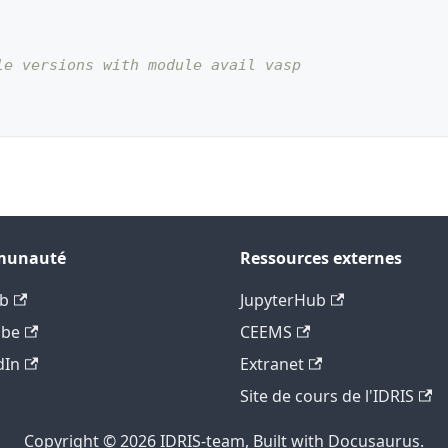
le versions with module avail vasp
unauté
Ressources externes
b
JupyterHub
ube
CEEMS
dIn
Extranet
Site de cours de l'IDRIS
Copyright © 2026 IDRIS-team, Built with Docusaurus.