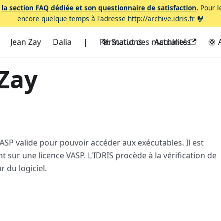
r
la section FAQ dédiée et son questionnaire de satisfaction
.
Pour le
encore quelque temps à l'adresse
http://archive.idris.fr
🐓
Jean Zay
Dalia
|
Formations
🛠️ Statut des machines
Actualités
🛟 
 Zay
 VASP valide pour pouvoir accéder aux exécutables. Il est
 sur une licence VASP. L'IDRIS procède à la vérification de
r du logiciel.