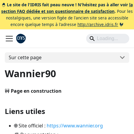
🐣
Le site de l'IDRIS fait peau neuve ! N'hésitez pas à aller voir
la
section FAQ dédiée et son questionnaire de satisfaction
.
Pour les
nostalgiques, une version figée de l'ancien site sera accessible
encore quelque temps à l'adresse
http://archive.idris.fr
🐓
Sur cette page
Wannier90
🚧
Page en construction
Liens utiles
🌐 Site officiel :
https://www.wannier.org