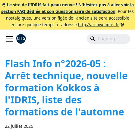
🐣
Le site de l'IDRIS fait peau neuve ! N'hésitez pas à aller voir
la
section FAQ dédiée et son questionnaire de satisfaction
.
Pour les
nostalgiques, une version figée de l'ancien site sera accessible
encore quelque temps à l'adresse
http://archive.idris.fr
🐓
Flash Info n°2026-05 :
Arrêt technique, nouvelle
formation Kokkos à
l'IDRIS, liste des
formations de l'automne
22 juillet 2026