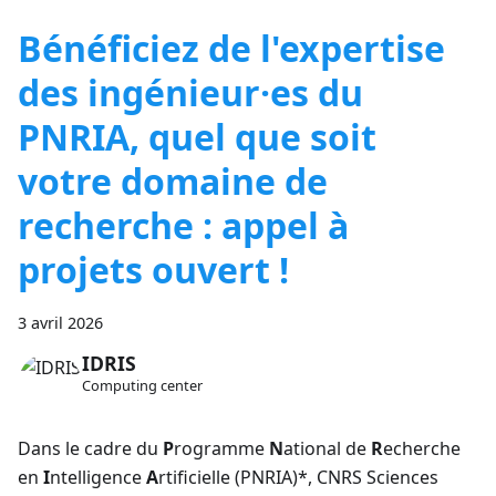
Bénéficiez de l'expertise
des ingénieur·es du
PNRIA, quel que soit
votre domaine de
recherche : appel à
projets ouvert !
3 avril 2026
IDRIS
Computing center
Dans le cadre du
P
rogramme
N
ational de
R
echerche
en
I
ntelligence
A
rtificielle (PNRIA)*, CNRS Sciences